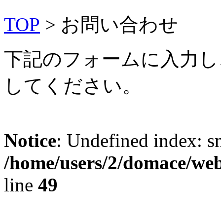
TOP
> お問い合わせ
下記のフォームに入力し
してください。
Notice
: Undefined index: s
/home/users/2/domace/web
line
49