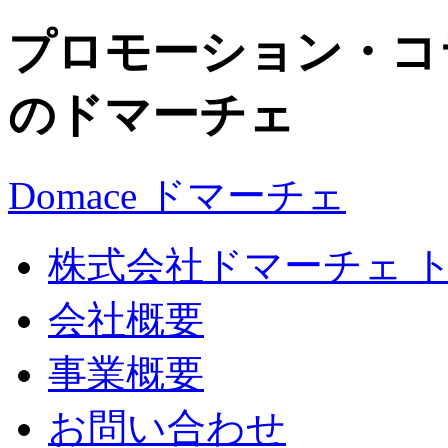
プロモーション・コ
のドマーチェ
Domace ドマーチェ
株式会社ドマーチェ 
会社概要
事業概要
お問い合わせ