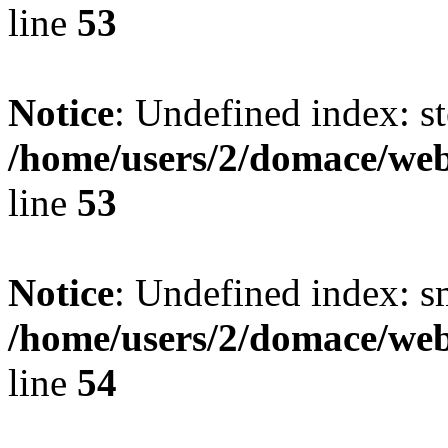
line
53
Notice
: Undefined index: st
/home/users/2/domace/web
line
53
Notice
: Undefined index: s
/home/users/2/domace/web
line
54