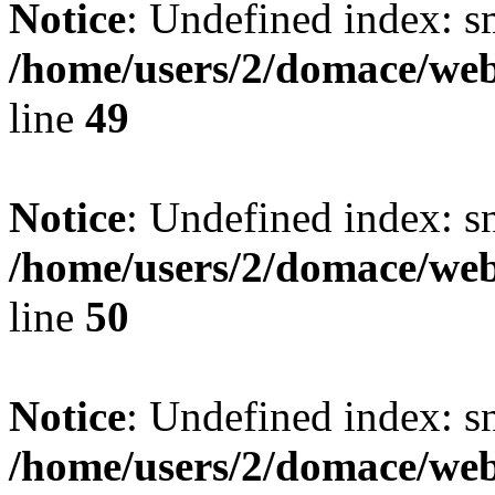
Notice
: Undefined index: s
/home/users/2/domace/web
line
49
Notice
: Undefined index: s
/home/users/2/domace/web
line
50
Notice
: Undefined index: s
/home/users/2/domace/web